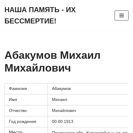
НАША ПАМЯТЬ - ИХ
Перейти
БЕССМЕРТИЕ!
к
содержимому
Абакумов Михаил
Михайлович
Фамилия
Абакумов
Имя
Михаил
Отчество
Михайлович
Год рождения
00.00.1913
Место
Пензенская обл., Кузнецкий р-н, г.п. рп.