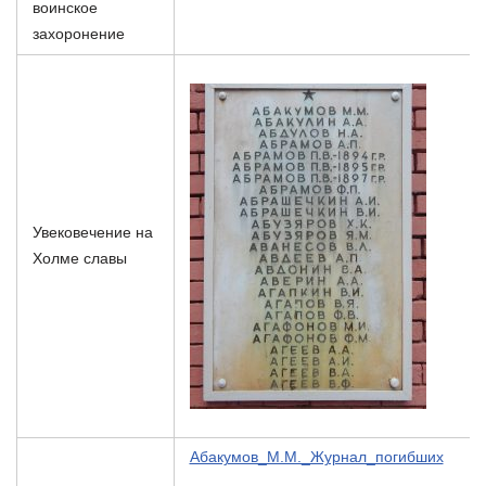
воинское
захоронение
Увековечение на
Холме славы
Абакумов_М.М._Журнал_погибших