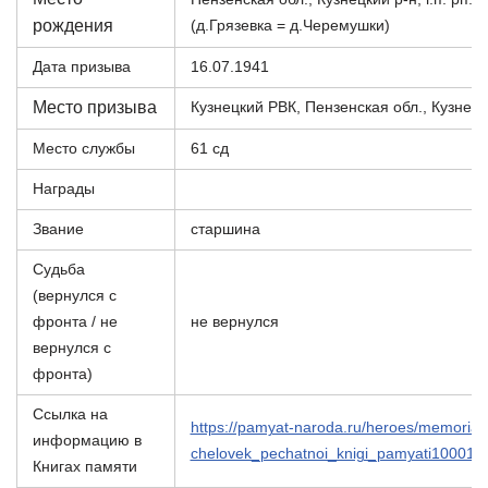
рождения
(д.Грязевка = д.Черемушки)
Дата призыва
16.07.1941
Место призыва
Кузнецкий РВК, Пензенская обл., Кузнецк
Место службы
61 сд
Награды
Звание
старшина
Судьба
(вернулся с
фронта / не
не вернулся
вернулся с
фронта)
Ссылка на
https://pamyat-naroda.ru/heroes/memorial-
информацию в
chelovek_pechatnoi_knigi_pamyati100014
Книгах памяти