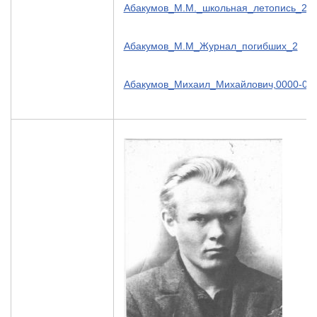
Абакумов_М.М._школьная_летопись_21
Абакумов_М.М_Журнал_погибших_2
Абакумов_Михаил_Михайлович,0000-02.