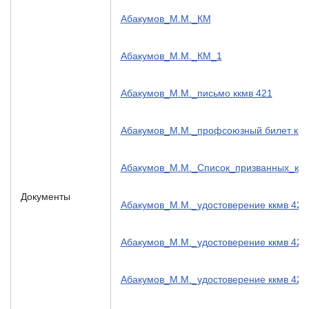
Абакумов_М.М._КМ
Абакумов_М.М._КМ_1
Абакумов_М.М._письмо ккмв 421
Абакумов_М.М._профсоюзный билет ккм
Абакумов_М.М._Список_призванных_ка
Документы
Абакумов_М.М._удостоверение ккмв 423
Абакумов_М.М._удостоверение ккмв 424
Абакумов_М.М._удостоверение ккмв 428