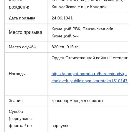
рождения
Канадейское с.п., с.Канадей
Дата призыва
24.06.1941
Кузнецкий РВК, Пензенская обл.,
Место призыва
Кузнецкий р-н
Место службы
820 сп, 915 гп
Орден Отечественной войны II степени
Награды
https://pamyat-naroda.ru/heroes/podvig-
chelovek_yubileinaya_kartoteka151014769
Звание
красноармеец мл.сержант
Судьба
(вернулся с
фронта / не
вернулся