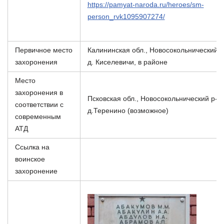
https://pamyat-naroda.ru/heroes/sm-
person_rvk1095907274/
Первичное место
Калининская обл., Новосокольнический р
захоронения
д. Киселевичи, в районе
Место
захоронения в
Псковская обл., Новосокольнический р-н,
соответствии с
д.Теренино (возможное)
современным
АТД
Ссылка на
воинское
захоронение