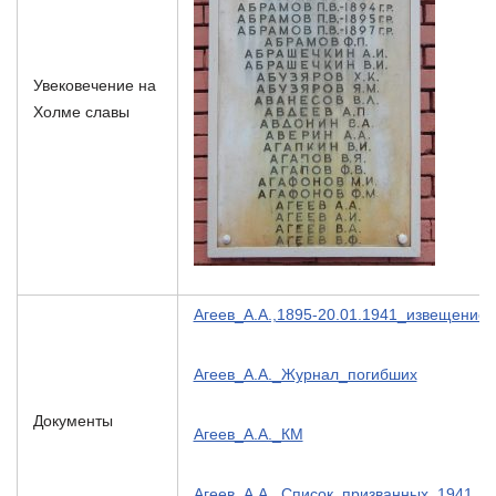
Увековечение на
Холме славы
Агеев_А.А.,1895-20.01.1941_извещение
Агеев_А.А._Журнал_погибших
Документы
Агеев_А.А._КМ
Агеев_А.А._Список_призванных_1941