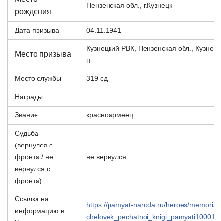
Пензенская обл., г.Кузнецк
рождения
Дата призыва
04.11.1941
Кузнецкий РВК, Пензенская обл., Кузнецк
Место призыва
н
Место службы
319 сд
Награды
Звание
красноармеец
Судьба
(вернулся с
фронта / не
не вернулся
вернулся с
фронта)
Ссылка на
https://pamyat-naroda.ru/heroes/memorial-
информацию в
chelovek_pechatnoi_knigi_pamyati100014