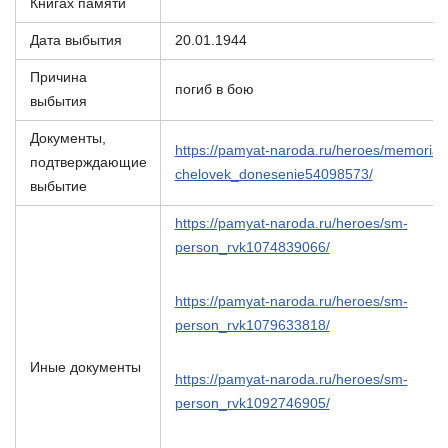
Книгах памяти
Дата выбытия
20.01.1944
Причина
погиб в бою
выбытия
Документы,
https://pamyat-naroda.ru/heroes/memorial-
подтверждающие
chelovek_donesenie54098573/
выбытие
https://pamyat-naroda.ru/heroes/sm-
person_rvk1074839066/
https://pamyat-naroda.ru/heroes/sm-
person_rvk1079633818/
Иные документы
https://pamyat-naroda.ru/heroes/sm-
person_rvk1092746905/