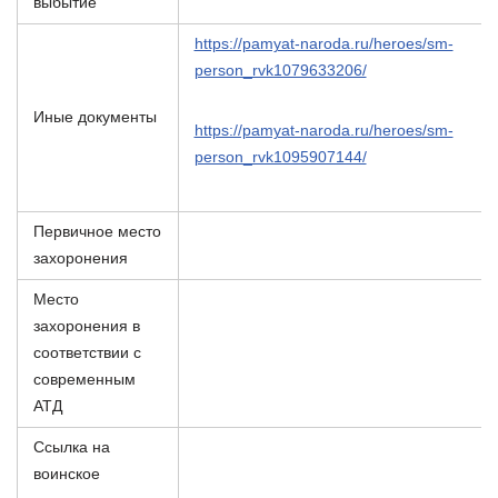
выбытие
https://pamyat-naroda.ru/heroes/sm-
person_rvk1079633206/
Иные документы
https://pamyat-naroda.ru/heroes/sm-
person_rvk1095907144/
Первичное место
захоронения
Место
захоронения в
соответствии с
современным
АТД
Ссылка на
воинское