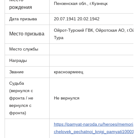
Пензенская обл., г.Кузнецк
рождения
Дата призыва
20.07.1941 20.02.1942
Ойрот-Турский ГВК, Ойротская АО, г.Ойр
Место призыва
Тура
Место службы
Награды
Звание
красноармеец
Судьба
(вернулся с
фронта / не
Не вернулся
вернулся с
фронта)
https://pamyat-naroda.ru/heroes/memorial-
chelovek_pechatnoi_knigi_pamyati100014