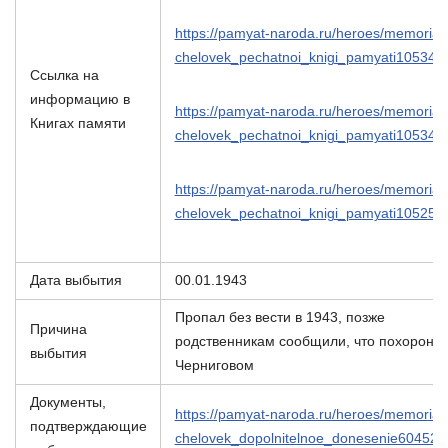
https://pamyat-naroda.ru/heroes/memorial-
chelovek_pechatnoi_knigi_pamyati105341
Ссылка на
информацию в
https://pamyat-naroda.ru/heroes/memorial-
Книгах памяти
chelovek_pechatnoi_knigi_pamyati105342
https://pamyat-naroda.ru/heroes/memorial-
chelovek_pechatnoi_knigi_pamyati105256
Дата выбытия
00.01.1943
Пропал без вести в 1943, позже
Причина
родственникам сообщили, что похоронен
выбытия
Черниговом
Документы,
https://pamyat-naroda.ru/heroes/memorial-
подтверждающие
chelovek_dopolnitelnoe_donesenie604523