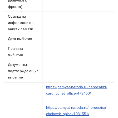
вернулся с
фронта)
Ссылка на
информацию в
Книгах памяти
Дата выбытия
Причина
выбытия
Документы,
подтверждающие
выбытие
https://pamyat-naroda.ru/heroes/kld-
card_uchet_officer479460/
https://pamyat-naroda.ru/heroes/isp-
chelovek_spisok1031551/