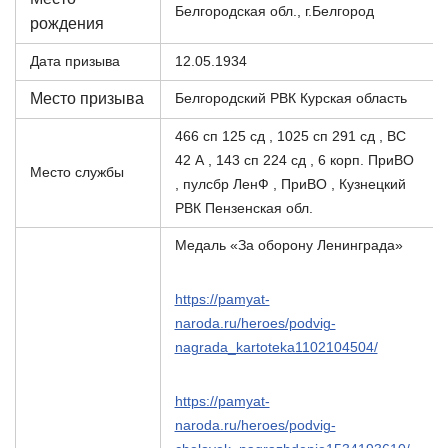
Белгородская обл., г.Белгород
рождения
Дата призыва
12.05.1934
Место призыва
Белгородский РВК Курская область
466 сп 125 сд , 1025 сп 291 сд , ВС
42 А , 143 сп 224 сд , 6 корп. ПриВО
Место службы
, пулсбр ЛенФ , ПриВО , Кузнецкий
РВК Пензенская обл.
Медаль «За оборону Ленинграда»
https://pamyat-
naroda.ru/heroes/podvig-
nagrada_kartoteka1102104504/
https://pamyat-
naroda.ru/heroes/podvig-