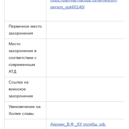
https://pamyat-naroda.ru/heroes/sm-
person_guk60140/
Первичное место
захоронения
Место
захоронения в
соответствии с
современным
АТД
Ссылка на
воинское
захоронение
Увековечение на
Холме славы
Адонин_В.Ф._КУ погибш. оф.