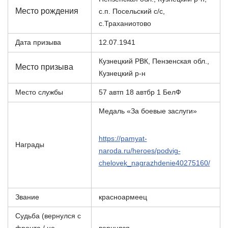
Место рождения
с.п. Посельский с/с,
с.Траханиотово
Дата призыва
12.07.1941
Кузнецкий РВК, Пензенская обл.,
Место призыва
Кузнецкий р-н
Место службы
57 автп 18 автбр 1 БелФ
Медаль «За боевые заслуги»
https://pamyat-
Награды
naroda.ru/heroes/podvig-
chelovek_nagrazhdenie40275160/
Звание
красноармеец
Судьба (вернулся с