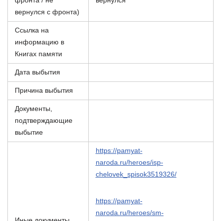
фронта / не
вернулся
вернулся с фронта)
Ссылка на
информацию в
Книгах памяти
Дата выбытия
Причина выбытия
Документы,
подтверждающие
выбытие
https://pamyat-
naroda.ru/heroes/isp-
chelovek_spisok3519326/
https://pamyat-
naroda.ru/heroes/sm-
Иные документы