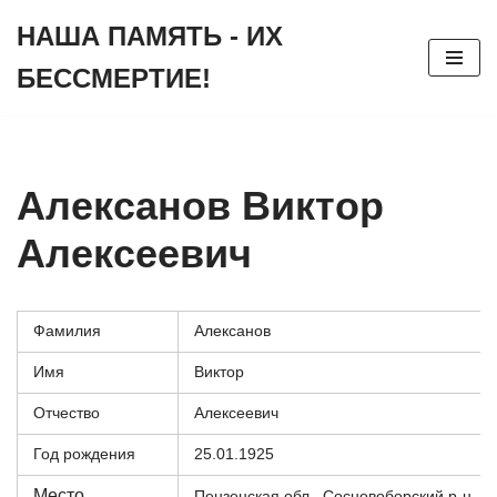
НАША ПАМЯТЬ - ИХ
Перейти
БЕССМЕРТИЕ!
к
содержимому
Алексанов Виктор
Алексеевич
Фамилия
Алексанов
Имя
Виктор
Отчество
Алексеевич
Год рождения
25.01.1925
Место
Пензенская обл., Сосновоборский р-н, с.