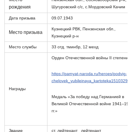
рождения
Шугуровский с/с, с.Мордовский Качим
Дата призыва
09.07.1943
Кузнецкий РВК, Пензенская обл.,
Место призыва
Кузнецкий р-н
Место службы
33 отд. тминбр, 12 мехд
Орден Отечественной войны II степени
https://pamyat-naroda.ru/heroes/podvig-
chelovek_yubileinaya_kartoteka151032926
Награды
Медаль «За победу над Германией в
Великой Отечественной войне 1941–194
гг.»
Звание
ст. лейтенант лейтенант