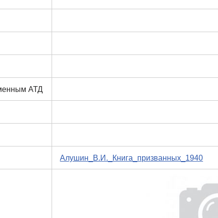
еменным АТД
Алушин_В.И._Книга_призванных_1940