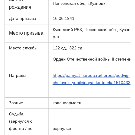
Пензенская обл., г.Кузнецк
рождения
Дата призыва
16.06.1941
Кузнецкий РВК, Пензенская обл., Кузнец
Место призыва
р-н
Место службы
122 сд, 322 сд
Орден Отечественной войны II степени
Награды
https://pamyat-naroda.ru/heroes/podvig-
chelovek_yubileinaya_kartoteka151043399
Звание
красноармеец
Судьба
(вернулся с
фронта / не
вернулся