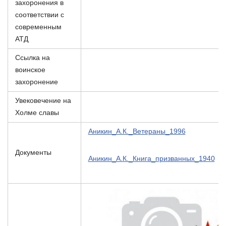
захоронения в
соответствии с
современным
АТД
Ссылка на
воинское
захоронение
Увековечение на
Холме славы
Аникин_А.К._Ветераны_1996
Документы
Аникин_А.К._Книга_призванных_1940