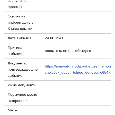
вернулся с
фронта)
Ссылка на
информацию в
Книгах памяти
Дата выбытия
24.06.1941
Причина
попал в плен (освобожден)
выбытия
Документы,
https://pamyat-naroda.ru/heroes/memorial-
подтверждающие
chelovek_dopolnitelnoe_donesenie654729
выбытие
Иные документы
Первичное место
захоронения
Место