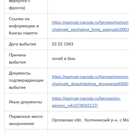
вернулся с
фронта)
Ссылка на
https://pamyat-naroda.ru/heroes/memorial-
информацию в
chelovek_pechatnoi_knigi_pamyati100015
Книгах памяти
Дата выбытия
02.02.1943
Причина
погиб в бою
выбытия
Документы,
https://pamyat-naroda.ru/heroes/memorial-
подтверждающие
chelovek_dopolnitelnoe_donesenie695837
выбытие
https://pamyat-naroda.ru/heroes/sm-
Иные документы
person_rvk1078582137/
Первичное место
Орловская обл., Колпнянский р-н, с.Мох
захоронения