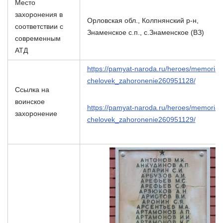
Место
захоронения в
Орловская обл., Колпнянский р-н,
соответствии с
Знаменское с.п., с.Знаменское (ВЗ)
современным
АТД
https://pamyat-naroda.ru/heroes/memorial-
chelovek_zahoronenie260951128/
Ссылка на
воинское
https://pamyat-naroda.ru/heroes/memorial-
захоронение
chelovek_zahoronenie260951129/