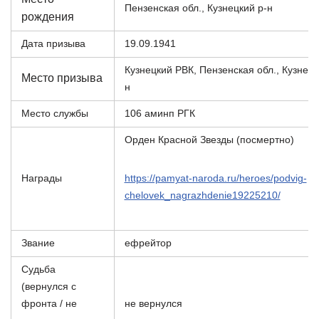
Пензенская обл., Кузнецкий р-н
рождения
Дата призыва
19.09.1941
Кузнецкий РВК, Пензенская обл., Кузнецк
Место призыва
н
Место службы
106 аминп РГК
Орден Красной Звезды (посмертно)
Награды
https://pamyat-naroda.ru/heroes/podvig-
chelovek_nagrazhdenie19225210/
Звание
ефрейтор
Судьба
(вернулся с
фронта / не
не вернулся