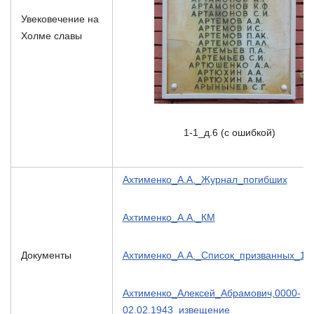
Увековечение на
Холме славы
1-1_д.6 (с ошибкой)
Ахтименко_А.А._Журнал_погибших
Ахтименко_А.А._КМ
Документы
Ахтименко_А.А._Список_призванных_19
Ахтименко_Алексей_Абрамович,0000-
02.02.1943_извещение