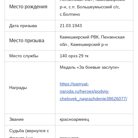
Место рождения
р-н, с.п. Большеумысский с/с,
с.Болтино
Дата призыва
21.03.1943
Камешкирский РВК, Пензенская
Место призыва
обл., Камешкирский р-н
Место службы
140 орхз 29 тк
Медаль «За боевые заслуги»
https://pamyat-
Награды
naroda.ru/heroes/podvig-
chelovek_nagrazhdenie38626077/
Звание
красноармеец
Судьба (вернулся с