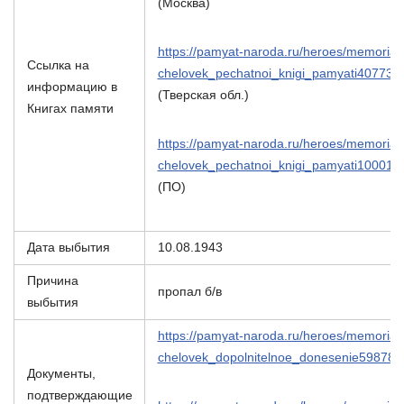
(Москва)
https://pamyat-naroda.ru/heroes/memorial-
Ссылка на
chelovek_pechatnoi_knigi_pamyati407732
информацию в
(Тверская обл.)
Книгах памяти
https://pamyat-naroda.ru/heroes/memorial-
chelovek_pechatnoi_knigi_pamyati100015
(ПО)
Дата выбытия
10.08.1943
Причина
пропал б/в
выбытия
https://pamyat-naroda.ru/heroes/memorial-
chelovek_dopolnitelnoe_donesenie598788
Документы,
подтверждающие