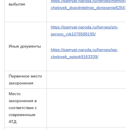
https://pamyat-naroda.ru/heroes/memorial-
выбытие
chelovek_dopolnitelnoe_donesenie826478
https://pamyat-naroda.ru/heroes/sm-
person_rvk1078588195/
Иные документы
https://pamyat-naroda.ru/heroes/isp-
chelovek_spisok9163339/
Первичное место
захоронения
Место
захоронения в
соответствии с
современным
АТД