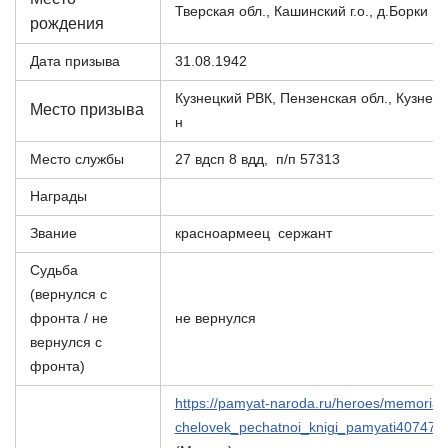
Тверская обл., Кашинский г.о., д.Борки
рождения
Дата призыва
31.08.1942
Кузнецкий РВК, Пензенская обл., Кузнецк
Место призыва
н
Место службы
27 вдсп 8 вдд, п/п 57313
Награды
Звание
красноармеец сержант
Судьба
(вернулся с
фронта / не
не вернулся
вернулся с
фронта)
https://pamyat-naroda.ru/heroes/memorial-
chelovek_pechatnoi_knigi_pamyati407472