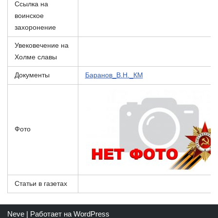
Ссылка на
воинское
захоронение
Увековечение на
Холме славы
Документы
Баранов_В.Н._КМ
Фото
Статьи в газетах
Neve
| Работает на
WordPress