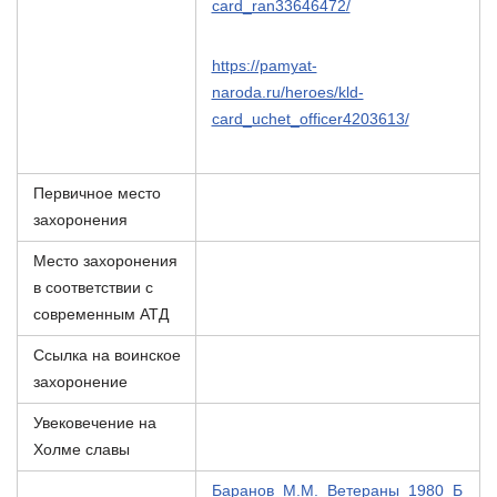
card_ran33646472/
https://pamyat-
naroda.ru/heroes/kld-
card_uchet_officer4203613/
Первичное место
захоронения
Место захоронения
в соответствии с
современным АТД
Ссылка на воинское
захоронение
Увековечение на
Холме славы
Баранов_М.М._Ветераны_1980_Б