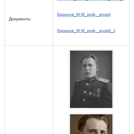
Баранов_М.М_инф._музей
Документы
Баранов_М.М_инф._музей_1