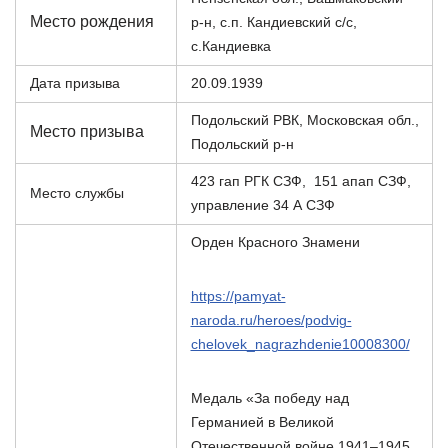
Место рождения
р-н, с.п. Кандиевский с/с,
с.Кандиевка
Дата призыва
20.09.1939
Подольский РВК, Московская обл.,
Место призыва
Подольский р-н
423 гап РГК СЗФ, 151 апап СЗФ,
Место службы
управление 34 А СЗФ
Орден Красного Знамени
https://pamyat-
naroda.ru/heroes/podvig-
chelovek_nagrazhdenie10008300/
Медаль «За победу над
Германией в Великой
Отечественной войне 1941–1945