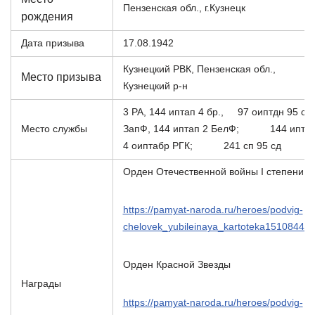
Пензенская обл., г.Кузнецк
рождения
Дата призыва
17.08.1942
Кузнецкий РВК, Пензенская обл.,
Место призыва
Кузнецкий р-н
3 РА, 144 иптап 4 бр., 97 оиптдн 95 сд
Место службы
ЗапФ, 144 иптап 2 БелФ; 144 ипта
4 оиптабр РГК; 241 сп 95 сд
Орден Отечественной войны I степени
https://pamyat-naroda.ru/heroes/podvig-
chelovek_yubileinaya_kartoteka151084498
Орден Красной Звезды
Награды
https://pamyat-naroda.ru/heroes/podvig-