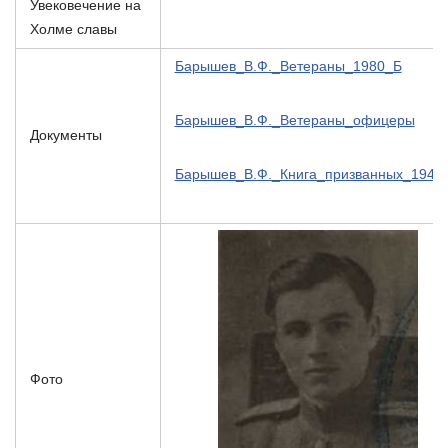
Увековечение на
Холме славы
Барышев_В.Ф._Ветераны_1980_Б
Барышев_В.Ф._Ветераны_офицеры
Документы
Барышев_В.Ф._Книга_призванных_1940
Фото