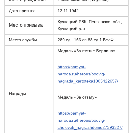
Дата призыва
12.11.1942
Кузнецкий РВК, Пензенская обл.,
Место призыва
Кузнецкий р-н
Место службы
289 сд, 166 сп 88 сд 1 БелФ
Медаль «За взятие Берлина»
https://pamyat-
naroda.ru/heroes/podvig-
nagrada_kartoteka1005422657/
Награды
Медаль «За отвагу»
https://pamyat-
naroda.ru/heroes/podvig-
chelovek_nagrazhdenie27393327/