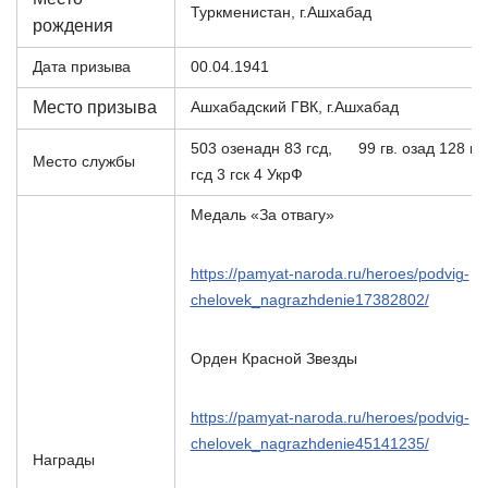
Туркменистан, г.Ашхабад
рождения
Дата призыва
00.04.1941
Место призыва
Ашхабадский ГВК, г.Ашхабад
503 озенадн 83 гсд, 99 гв. озад 128 гв.
Место службы
гсд 3 гск 4 УкрФ
Медаль «За отвагу»
https://pamyat-naroda.ru/heroes/podvig-
chelovek_nagrazhdenie17382802/
Орден Красной Звезды
https://pamyat-naroda.ru/heroes/podvig-
chelovek_nagrazhdenie45141235/
Награды