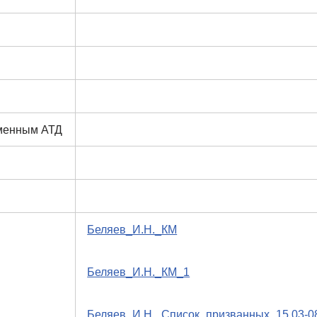
еменным АТД
Беляев_И.Н._КМ
Беляев_И.Н._КМ_1
Беляев_И.Н._Список_призванных_15.03-08