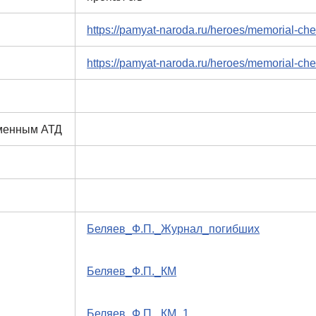
https://pamyat-naroda.ru/heroes/memorial-c
https://pamyat-naroda.ru/heroes/memorial-c
еменным АТД
Беляев_Ф.П._Журнал_погибших
Беляев_Ф.П._КМ
Беляев_Ф.П._КМ_1