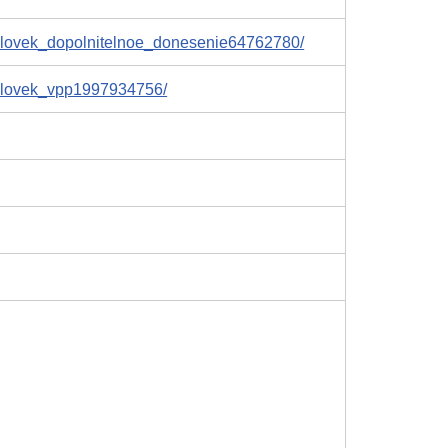
helovek_dopolnitelnoe_donesenie64762780/
helovek_vpp1997934756/