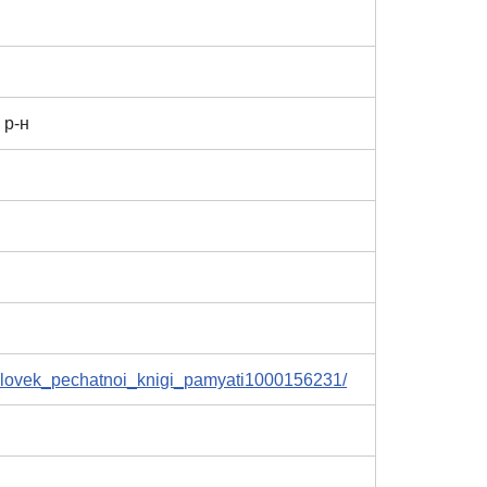
 р-н
helovek_pechatnoi_knigi_pamyati1000156231/