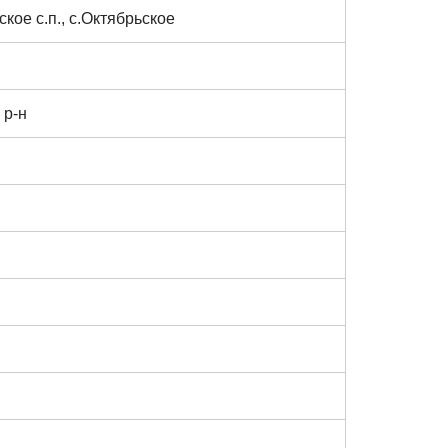
кое с.п., с.Октябрьское
 р-н