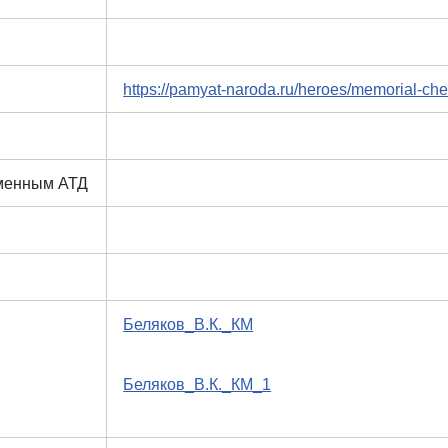
https://pamyat-naroda.ru/heroes/memorial-c
еменным АТД
Беляков_В.К._КМ
Беляков_В.К._КМ_1