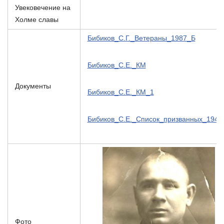
Увековечение на
Холме славы
Бибиков_С.Г._Ветераны_1987_Б
Бибиков_С.Е._КМ
Документы
Бибиков_С.Е._КМ_1
Бибиков_С.Е._Список_призванных_1941
Фото