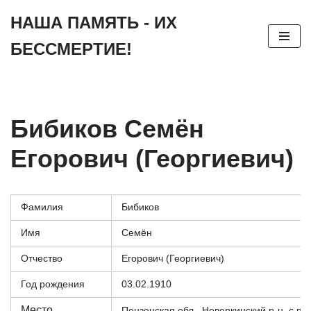
НАША ПАМЯТЬ - ИХ
Перейти
БЕССМЕРТИЕ!
к
содержимому
Бибиков Семён
Егорович (Георгиевич)
Фамилия
Бибиков
Имя
Семён
Отчество
Егорович (Георгиевич)
Год рождения
03.02.1910
Место
Пензенская обл., Неверкинский р-н, с.п.