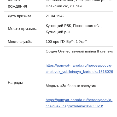
рождения
Планский с/с, с.План
Дата призыва
21.04.1942
Кузнецкий РВК, Пензенская обл.,
Место призыва
Кузнецкий р-н
Место службы
100 оро ПУ ВрФ, 1 УкрФ
Орден Отечественной войны II степени
https://pamyat-naroda.ru/heroes/podvig-
chelovek_yubileinaya_kartoteka151802671
Награды
Медаль «За боевые заслуги»
https://pamyat-naroda.ru/heroes/podvig-
chelovek_nagrazhdenie18489929/