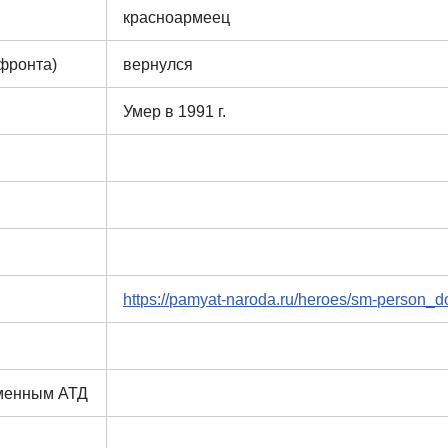
красноармеец
 фронта)
вернулся
Умер в 1991 г.
https://pamyat-naroda.ru/heroes/sm-person_
еменным АТД