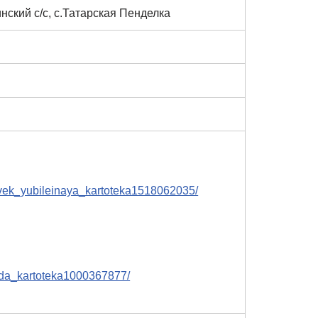
инский с/с, с.Татарская Пенделка
ovek_yubileinaya_kartoteka1518062035/
rada_kartoteka1000367877/