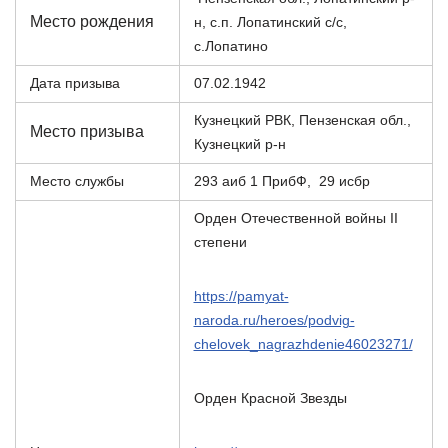
Место рождения
н, с.п. Лопатинский с/с,
с.Лопатино
Дата призыва
07.02.1942
Кузнецкий РВК, Пензенская обл.,
Место призыва
Кузнецкий р-н
Место службы
293 аиб 1 ПрибФ, 29 исбр
Орден Отечественной войны II
степени
https://pamyat-
naroda.ru/heroes/podvig-
chelovek_nagrazhdenie46023271/
Орден Красной Звезды