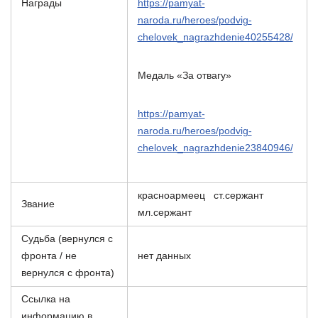
Награды
https://pamyat-
naroda.ru/heroes/podvig-
chelovek_nagrazhdenie40255428/
Медаль «За отвагу»
https://pamyat-
naroda.ru/heroes/podvig-
chelovek_nagrazhdenie23840946/
красноармеец ст.сержант
Звание
мл.сержант
Судьба (вернулся с
фронта / не
нет данных
вернулся с фронта)
Ссылка на
информацию в