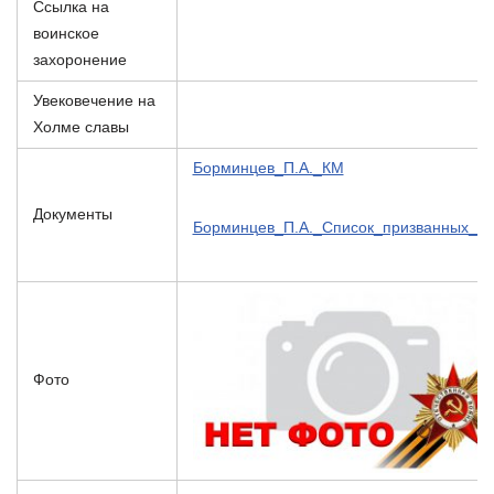
Ссылка на
воинское
захоронение
Увековечение на
Холме славы
Борминцев_П.А._КМ
Документы
Борминцев_П.А._Список_призванных_1
Фото