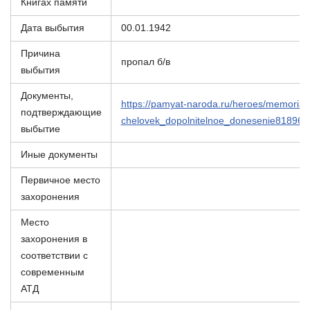
Книгах памяти
Дата выбытия
00.01.1942
Причина
пропал б/в
выбытия
Документы,
https://pamyat-naroda.ru/heroes/memorial-
подтверждающие
chelovek_dopolnitelnoe_donesenie818963
выбытие
Иные документы
Первичное место
захоронения
Место
захоронения в
соответствии с
современным
АТД