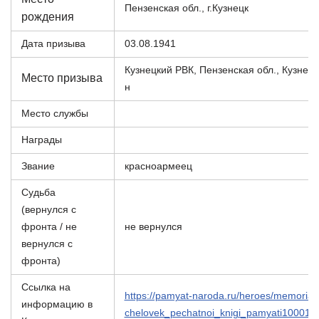
Пензенская обл., г.Кузнецк
рождения
Дата призыва
03.08.1941
Кузнецкий РВК, Пензенская обл., Кузнецк
Место призыва
н
Место службы
Награды
Звание
красноармеец
Судьба
(вернулся с
фронта / не
не вернулся
вернулся с
фронта)
Ссылка на
https://pamyat-naroda.ru/heroes/memorial-
информацию в
chelovek_pechatnoi_knigi_pamyati100016