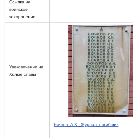
Ссылка на
воинское
захоронение
Увековечение на
Холме славы
Бочков_А.Х._Журнал_погибших