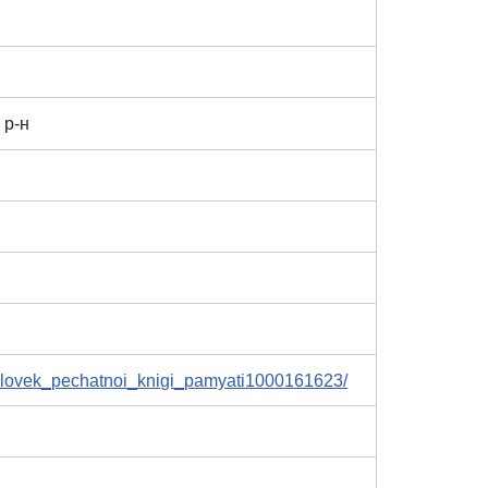
 р-н
helovek_pechatnoi_knigi_pamyati1000161623/