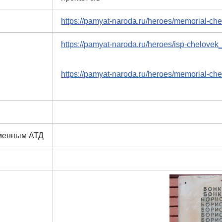
https://pamyat-naroda.ru/heroes/memorial-c
https://pamyat-naroda.ru/heroes/isp-chelove
https://pamyat-naroda.ru/heroes/memorial-c
еменным АТД