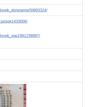
helovek_donesenie50693324/
k_spisok1433006/
helovek_vpp1991239897/