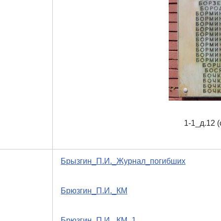
1-1_д.12 
Брызгин_П.И._Журнал_погибших
Брюзгин_П.И._КМ
Брюзгин_П.И._КМ_1