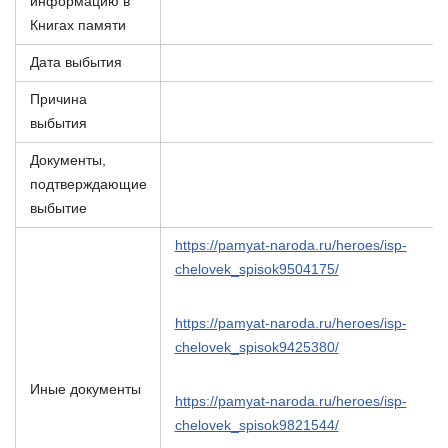
информацию в
Книгах памяти
Дата выбытия
Причина
выбытия
Документы,
подтверждающие
выбытие
https://pamyat-naroda.ru/heroes/isp-
chelovek_spisok9504175/
https://pamyat-naroda.ru/heroes/isp-
chelovek_spisok9425380/
Иные документы
https://pamyat-naroda.ru/heroes/isp-
chelovek_spisok9821544/