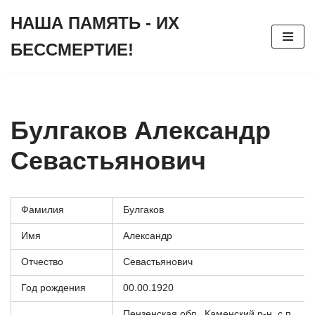
НАША ПАМЯТЬ - ИХ
Перейти
БЕССМЕРТИЕ!
к
содержимому
Булгаков Александр
Севастьянович
Фамилия
Булгаков
Имя
Александр
Отчество
Севастьянович
Год рождения
00.00.1920
Пензенская обл., Каменский р-н, с.п.